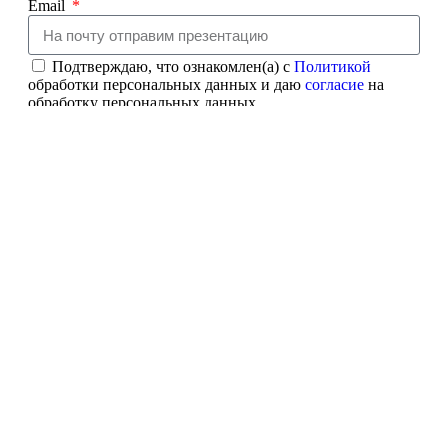
Email
Подтверждаю, что ознакомлен(а) с
Политикой
обработки персональных данных и даю
согласие
на
обработку персональных данных
Получить презентацию
ДАРИМ 300 БАЛЛОВ
Дорогие гости, мы хотим стать лучше для Вас, расти и
улучшать сервис!
Будем рады, если Вы ответите на несколько простых
вопросов, так мы сможем познакомиться с Вами ближе
А в конце Вас ждет приятный бонус!
Перейти к опросу