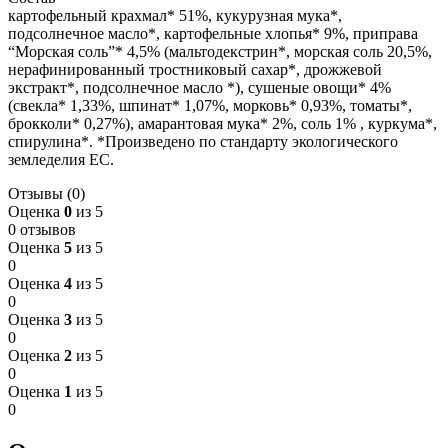
картофельный крахмал* 51%, кукурузная мука*,
подсолнечное масло*, картофельные хлопья* 9%, приправа
“Морская соль”* 4,5% (мальтодекстрин*, морская соль 20,5%,
нерафинированный тростниковый сахар*, дрожжевой
экстракт*, подсолнечное масло *), сушеные овощи* 4%
(свекла* 1,33%, шпинат* 1,07%, морковь* 0,93%, томаты*,
брокколи* 0,27%), амарантовая мука* 2%, соль 1% , куркума*,
спирулина*. *Произведено по стандарту экологического
земледелия ЕС.
Отзывы (0)
Оценка
0
из 5
0 отзывов
Оценка
5
из 5
0
Оценка
4
из 5
0
Оценка
3
из 5
0
Оценка
2
из 5
0
Оценка
1
из 5
0