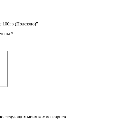
е 100гр (Полеззно)”
ечены
*
ля последующих моих комментариев.