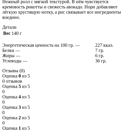
Нежный ролл с мягкой текстурой. В нём чувствуется
кремовость рикотты и свежесть авокадо. Нори добавляют
лёгкую хрустящую нотку, а рис связывает все ингредиенты
воедино.
Детали
Вес
140 г
Энергетическая ценность на 100 гр.
—
227 ккал.
Белки
—
7 гр.
Жиры
—
6 гр.
Углеводы
—
36 гр.
Отзывы (0)
Оценка
0
из 5
0 отзывов
Оценка
5
из 5
0
Оценка
4
из 5
0
Оценка
3
из 5
0
Оценка
2
из 5
0
Оценка
1
из 5