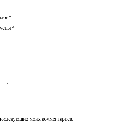
ллой”
ечены
*
ля последующих моих комментариев.