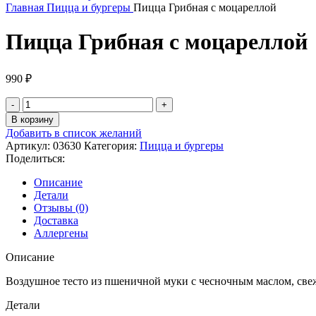
Главная
Пицца и бургеры
Пицца Грибная с моцареллой
Пицца Грибная с моцареллой
990
₽
В корзину
Добавить в список желаний
Артикул:
03630
Категория:
Пицца и бургеры
Поделиться:
Описание
Детали
Отзывы (0)
Доставка
Аллергены
Описание
Воздушное тесто из пшеничной муки с чесночным маслом, све
Детали