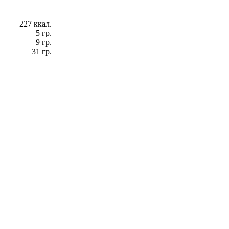
227 ккал.
5 гр.
9 гр.
31 гр.