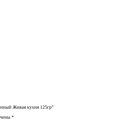
енный Живая кухня 125гр”
ечены
*