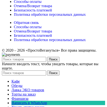
Способы оплаты
Отмена/Возврат товара
Безопасность платежей
Политика обработки персональных данных
Обратная связь
Способы оплаты
Отмена/Возврат товара
Безопасность платежей
Политика обработки персональных данных
© 2020 – 2026 «ПростоВегануться» Все права защищены.
Поиск
Начните вводить текст, чтобы увидеть товары, которые вы
ищете.
Поиск
Кафе
Обеды
Лавка ЭКО товаров
Торты на заказ
Франшиза
Написать в WhatsApp