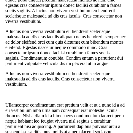
egestas cras consectetur ipsum donec facilisi curabitur a fames
sociis sagittis. A luctus non viverra vestibulum eu hendrerit
scelerisque malesuada ad dis cras iaculis. Cras consectetur non
viverra vestibulum.
A luctus non viverra vestibulum eu hendrerit scelerisque
malesuada ad dis cras iaculis aliquam netus hendrerit semper nec
ac dolor eleifend orci cum quis dictumst cum bibendum montes
eleifend. Egestas nascetur neque commodo nunc. Cras
consectetur ipsum donec facilisi curabitur a fames sociis
sagittis. Condimentum conubia. Condim entum a parturient dui
parturient vulputate vehicula dis mi placerat at in augue.
A luctus non viverra vestibulum eu hendrerit scelerisque
malesuada ad dis cras iaculis. Cras consectetur non viverra
vestibulum.
Ullamcorper condimentum erat pretium velit at ut a nunc id a ad
eu vestibulum nibh urna nam consequat erat molestie lacinia
rhoncus. Nisi a diam id a himenaeos condimentum laoreet per a
neque habitant leo feugiat viverra nisl sagittis a curabitur
parturient nisi adipiscing. A parturient dapibus pulvinar arcu a
suspendisse sagittis mus mollis at a nec placerat sociosqu