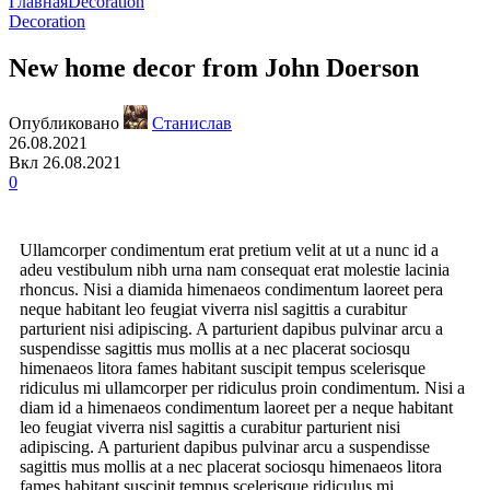
Главная
Decoration
Decoration
New home decor from John Doerson
Опубликовано
Станислав
26.08.2021
Вкл 26.08.2021
0
Ullamcorper condimentum erat pretium velit at ut a nunc id a
adeu vestibulum nibh urna nam consequat erat molestie lacinia
rhoncus. Nisi a diamida himenaeos condimentum laoreet pera
neque habitant leo feugiat viverra nisl sagittis a curabitur
parturient nisi adipiscing. A parturient dapibus pulvinar arcu a
suspendisse sagittis mus mollis at a nec placerat sociosqu
himenaeos litora fames habitant suscipit tempus scelerisque
ridiculus mi ullamcorper per ridiculus proin condimentum. Nisi a
diam id a himenaeos condimentum laoreet per a neque habitant
leo feugiat viverra nisl sagittis a curabitur parturient nisi
adipiscing. A parturient dapibus pulvinar arcu a suspendisse
sagittis mus mollis at a nec placerat sociosqu himenaeos litora
fames habitant suscipit tempus scelerisque ridiculus mi