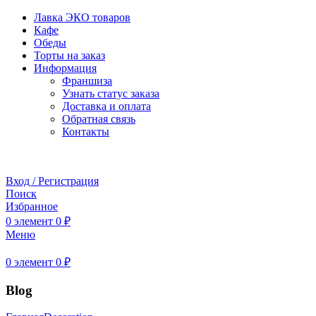
Лавка ЭКО товаров
Кафе
Обеды
Торты на заказ
Информация
Франшиза
Узнать статус заказа
Доставка и оплата
Обратная связь
Контакты
Забронировать стол
Вход / Регистрация
Поиск
Избранное
0
элемент
0
₽
Меню
0
элемент
0
₽
Blog