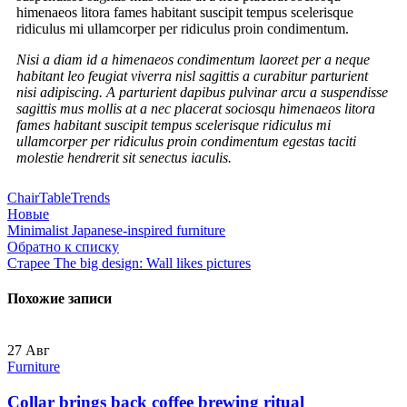
himenaeos litora fames habitant suscipit tempus scelerisque
ridiculus mi ullamcorper per ridiculus proin condimentum.
Nisi a diam id a himenaeos condimentum laoreet per a neque
habitant leo feugiat viverra nisl sagittis a curabitur parturient
nisi adipiscing. A parturient dapibus pulvinar arcu a suspendisse
sagittis mus mollis at a nec placerat sociosqu himenaeos litora
fames habitant suscipit tempus scelerisque ridiculus mi
ullamcorper per ridiculus proin condimentum egestas taciti
molestie hendrerit sit senectus iaculis.
Chair
Table
Trends
Новые
Minimalist Japanese-inspired furniture
Обратно к списку
Старее
The big design: Wall likes pictures
Похожие записи
27
Авг
Furniture
Collar brings back coffee brewing ritual