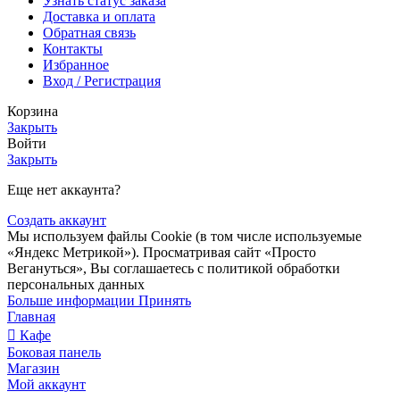
Узнать статус заказа
Доставка и оплата
Обратная связь
Контакты
Избранное
Вход / Регистрация
Корзина
Закрыть
Войти
Закрыть
Еще нет аккаунта?
Создать аккаунт
Мы используем файлы Сookie (в том числе используемые
«Яндекс Метрикой»). Просматривая сайт «Просто
Вегануться», Вы соглашаетесь с политикой обработки
персональных данных
Больше информации
Принять
Главная
Кафе
Боковая панель
Магазин
Мой аккаунт