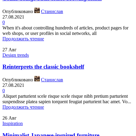
Опубликовано
Станислав
27.08.2021
0
When it's about controlling hundreds of articles, product pages for
web shops, or user profiles in social networks, all
Продолжить чтение
27
Авг
Design trends
Reinterprets the classic bookshelf
Опубликовано
Станислав
27.08.2021
0
Aliquet parturient scele risque scele risque nibh pretium parturient
suspendisse platea sapien torquent feugiat parturient hac amet. Vo...
Продолжить чтение
26
Авг
Inspiration
Minimalist Japanese-inspired furniture