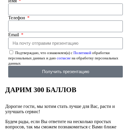
Имя
Телефон
Email
Подтверждаю, что ознакомлен(а) с
Политикой
обработки
персональных данных и даю
согласие
на обработку персональных
данных
Получить презентацию
ДАРИМ 300 БАЛЛОВ
Дорогие гости, мы хотим стать лучше для Вас, расти и
улучшать сервис!
Будем рады, если Вы ответите на несколько простых
вопросов, так мы сможем познакомиться с Вами ближе