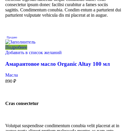
consectetur ipsum donec facilisi curabitur a fames sociis
sagittis. Condimentum conubia. Condim entum a parturient dui
parturient vulputate vehicula dis mi placerat at in augue.
Продано
Подробнее
Добавить в список желаний
Амарантовое масло Organic Altay 100 мл
Масла
890
₽
Cras consectetur
Volutpat suspendisse condimentum conubia velit placerat at in
augue porta aliquet pretium malesuada montes ac nam ante