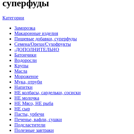
суперфуды
Категории
Заморозка
Макаронные изделия
Пищевые добавки, суперфуды
Семена/Орехи/Сухофрукты
-ДОПОЛНИТЕЛЬНО
Батончики
Водоросли
Крупы
Масла
Мороженое
Мука, отруби
Напитки
НЕ колбасы, сардельки, сосиски
НЕ молочка
НЕ Мясо, НЕ рыба
НЕ сыр
Пасты, урбечи
Печенье, вафли, сушки
Подсластители
Полезные завтраки